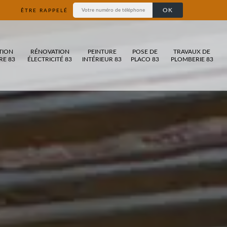
ÊTRE RAPPELÉ
TION
RÉNOVATION
PEINTURE
POSE DE
TRAVAUX DE
RE 83
ÉLECTRICITÉ 83
INTÉRIEUR 83
PLACO 83
PLOMBERIE 83